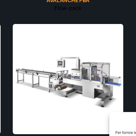
AVALANCHE PBA
Flow-pack
Per fornire 